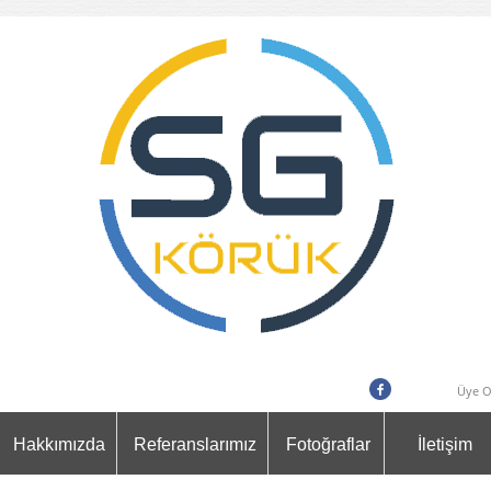
Üye O
Hakkımızda
Referanslarımız
Fotoğraflar
İletişim