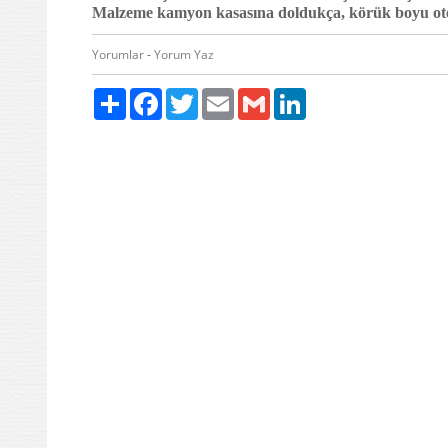
Malzeme kamyon kasasına doldukça, körük boyu otom
Yorumlar
-
Yorum Yaz
Paylaş
Facebook
Twitter
Email
Gmail
LinkedIn