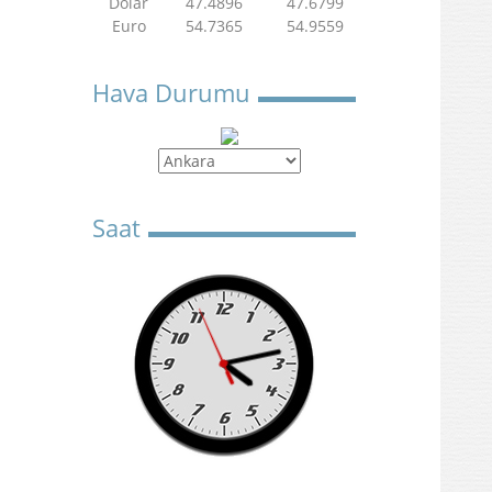
Dolar
47.4896
47.6799
Euro
54.7365
54.9559
Hava Durumu
Saat