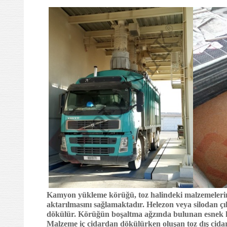
Kamyon yükleme körüğü, toz halindeki malzemelerin
aktarılmasını sağlamaktadır. Helezon veya silodan 
dökülür. Körüğün boşaltma ağzında bulunan esnek ka
Malzeme iç cidardan dökülürken oluşan toz dış cidarda