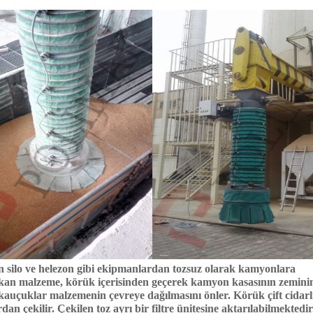
 silo ve helezon gibi ekipmanlardan tozsuz olarak kamyonlara
çıkan malzeme, körük içerisinden geçerek kamyon kasasının zemini
uçuklar malzemenin çevreye dağılmasını önler. Körük çift cidarlı
n çekilir. Çekilen toz ayrı bir filtre ünitesine aktarılabilmektedir